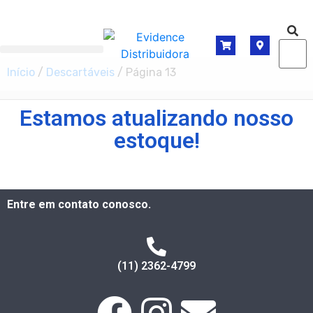
Início
/
Descartáveis
/ Página 13
Estamos atualizando nosso
estoque!
Entre em contato conosco.
(11) 2362-4799